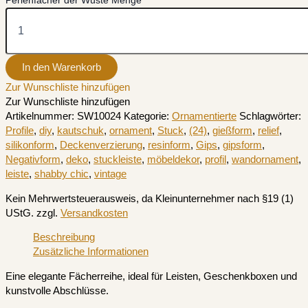
Perlenfächer der Wüste Menge
In den Warenkorb
Zur Wunschliste hinzufügen
Zur Wunschliste hinzufügen
Artikelnummer:
SW10024
Kategorie:
Ornamentierte
Schlagwörter:
Profile
,
diy
,
kautschuk
,
ornament
,
Stuck
,
(24)
,
gießform
,
relief
,
silikonform
,
Deckenverzierung
,
resinform
,
Gips
,
gipsform
,
Negativform
,
deko
,
stuckleiste
,
möbeldekor
,
profil
,
wandornament
,
leiste
,
shabby chic
,
vintage
Kein Mehrwertsteuerausweis, da Kleinunternehmer nach §19 (1)
UStG.
zzgl.
Versandkosten
Beschreibung
Zusätzliche Informationen
Eine elegante Fächerreihe, ideal für Leisten, Geschenkboxen und
kunstvolle Abschlüsse.