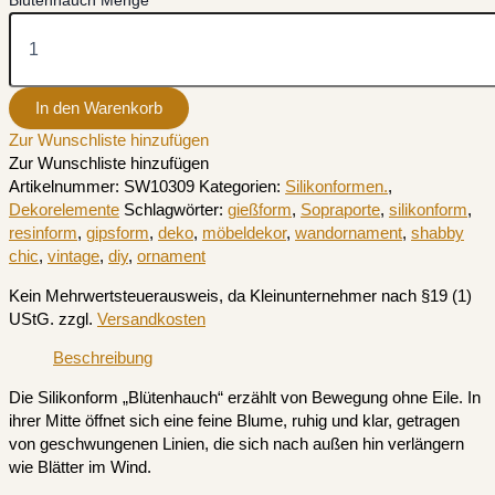
Blütenhauch Menge
In den Warenkorb
Zur Wunschliste hinzufügen
Zur Wunschliste hinzufügen
Artikelnummer:
SW10309
Kategorien:
Silikonformen.
,
Dekorelemente
Schlagwörter:
gießform
,
Sopraporte
,
silikonform
,
resinform
,
gipsform
,
deko
,
möbeldekor
,
wandornament
,
shabby
chic
,
vintage
,
diy
,
ornament
Kein Mehrwertsteuerausweis, da Kleinunternehmer nach §19 (1)
UStG.
zzgl.
Versandkosten
Beschreibung
Die Silikonform „Blütenhauch“ erzählt von Bewegung ohne Eile. In
ihrer Mitte öffnet sich eine feine Blume, ruhig und klar, getragen
von geschwungenen Linien, die sich nach außen hin verlängern
wie Blätter im Wind.