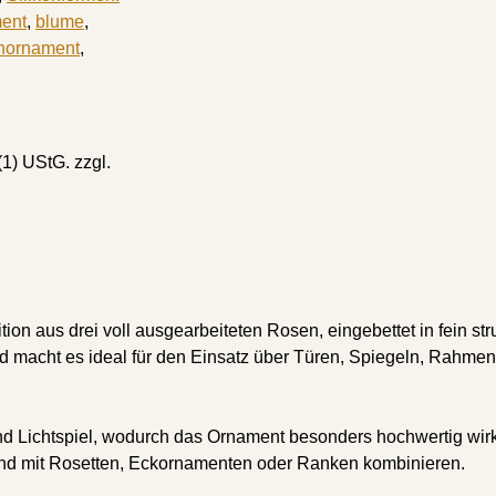
ent
,
blume
,
enornament
,
(1) UStG.
zzgl.
ion aus drei voll ausgearbeiteten Rosen, eingebettet in fein st
 macht es ideal für den Einsatz über Türen, Spiegeln, Rahmen
und Lichtspiel, wodurch das Ornament besonders hochwertig wirkt
gend mit Rosetten, Eckornamenten oder Ranken kombinieren.