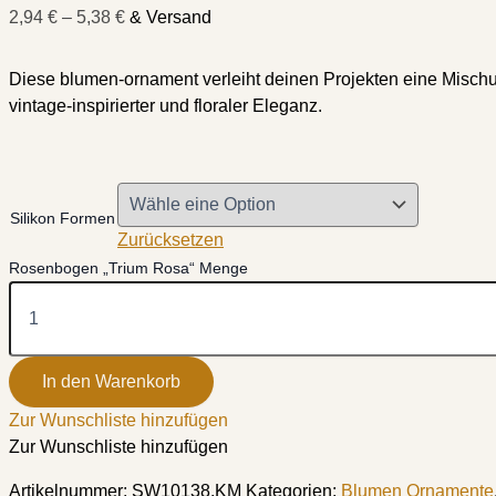
2,94
€
–
5,38
€
& Versand
Diese blumen-ornament verleiht deinen Projekten eine Mischu
vintage-inspirierter und floraler Eleganz.
Silikon Formen
Zurücksetzen
Rosenbogen „Trium Rosa“ Menge
In den Warenkorb
Zur Wunschliste hinzufügen
Zur Wunschliste hinzufügen
Artikelnummer:
SW10138.KM
Kategorien:
Blumen Ornamente