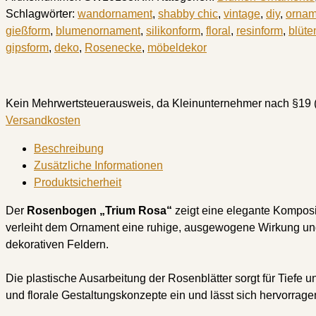
Schlagwörter:
wandornament
,
shabby chic
,
vintage
,
diy
,
ornam
gießform
,
blumenornament
,
silikonform
,
floral
,
resinform
,
blüt
gipsform
,
deko
,
Rosenecke
,
möbeldekor
Kein Mehrwertsteuerausweis, da Kleinunternehmer nach §19 
Versandkosten
Beschreibung
Zusätzliche Informationen
Produktsicherheit
Der
Rosenbogen „Trium Rosa“
zeigt eine elegante Komposit
verleiht dem Ornament eine ruhige, ausgewogene Wirkung und
dekorativen Feldern.
Die plastische Ausarbeitung der Rosenblätter sorgt für Tiefe 
und florale Gestaltungskonzepte ein und lässt sich hervorra