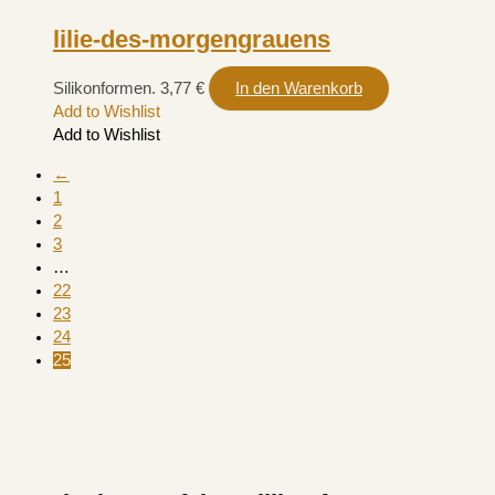
lilie-des-morgengrauens
Silikonformen.
3,77
€
In den Warenkorb
Add to Wishlist
Add to Wishlist
←
1
2
3
…
22
23
24
25