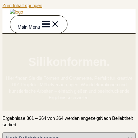
Zum Inhalt springen
Main Menu
Silikonformen.
Hier finden Sie die Formen und Ornamente. Perfekt für kreative
DIY-Projekte, Möbelverzierungen, Wanddekorationen und
künstlerische Arbeiten – einfach gießen und beeindruckende
Ergebnisse erzielen.
Ergebnisse 361 – 364 von 364 werden angezeigt
Nach Beliebtheit
sortiert